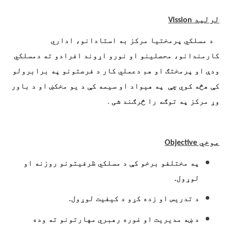
لرلید
Vission
د مسلکي پرمختیا مرکز به استادانو، اداري
کارمندانو، محصلینو او نورو اړوند افرادو ته دمسلکي
ودې او پرمختګ او هم دعملي کار د فرصتونو په برابرولو
کې هڅه کوي چې په هیواد او سیمه کې د یو مخکښ او د باور
وړ مرکز په توګه را څرګند شی
.
موخي
Objective
په مختلفو برخو کې د مسلکي ظرفیتونو روزنه او
لوړول.
د تدریس او زده کړو د کیفیت لوړول.
د ښه مدیریت او غوره رهبري مهارتونو ته وده