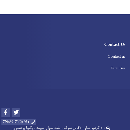
Contact Us
Contact us
Faculties
Facebook
Twitter
+93 (0)779669170
پته :
د
ګردیز ښار ، دکابل سړک ، بلند منزل سیمه ، پکتیا پوهنتون