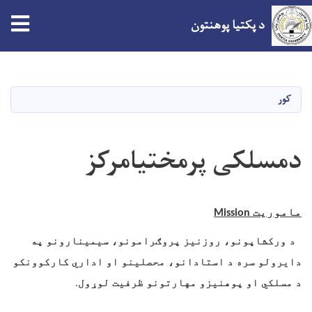
د پکتیا پوهنتون
اصلي
منځپانګه
دانګل
کور
دمسلکی پرمختیامرکز
ماموریت
Mission
د ورکشاپونو، روزنیز پروګرامونو، سیمینارونو په
دایرولو سره د استادانو، محصلینو او اداري کارکوونکو
د مسلکي او پوهنیزو مهارتونو ظرفیت لوړول
.