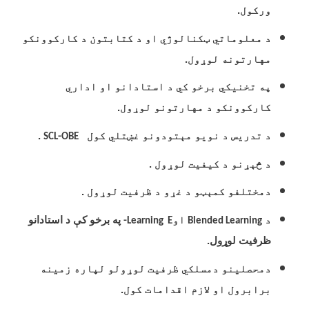
ورکول.
د معلوماتي ټکنالوژي او د کتابتون د کارکوونکو
مهارتونه لوړول.
په تخنیکي برخو کي د استادانو او اداري
کارکوونکو د مهارتونو لوړول.
د تدریس د نویو مېتودونو غښتلي کول
.
-
SCL
OBE
د څېړنو د کیفیت لوړول .
دمختلفو کمېټو د غړو د ظرفیت لوړول .
د ‌
او
په برخو کې د استادانو
-
Learning
E
Blended Learning
ظرفیت لوړول.
دمحصلینو دمسلکي ظرفیت لوړولو لپاره زمینه
برابرول او لازم اقدامات کول.