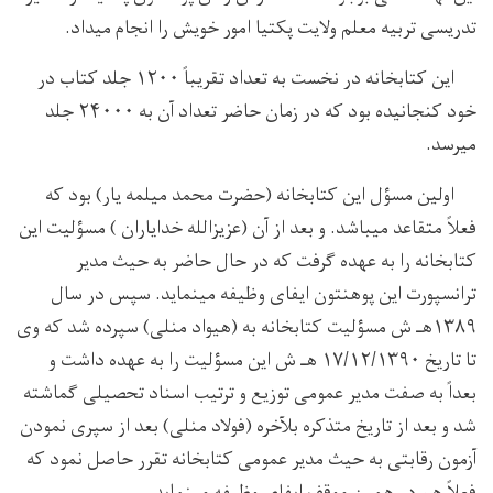
تدریسی تربیه معلم ولایت پکتیا امور خویش را انجام میداد.
این کتابخانه در نخست به تعداد تقریباً ۱۲۰۰ جلد کتاب در
خود کنجانیده بود که در زمان حاضر تعداد آن به ۲۴۰۰۰ جلد
میرسد.
اولین مسؤل این کتابخانه (حضرت محمد میلمه یار) بود که
فعلاً متقاعد میباشد. و بعد از آن (عزیزالله خدایاران ) مسؤلیت این
کتابخانه را به عهده گرفت که در حال حاضر به حیث مدیر
ترانسپورت این پوهنتون ایفای وظیفه مینماید. سپس در سال
۱۳۸۹هـ ش مسؤلیت کتابخانه به (هیواد منلی) سپرده شد که وی
تا تاریخ ۱۷/۱۲/۱۳۹۰ هـ ش این مسؤلیت را به عهده داشت و
بعداً به صفت مدیر عمومی توزیع و ترتیب اسناد تحصیلی گماشته
شد و بعد از تاریخ متذکره بلآخره (فولاد منلی) بعد از سپری نمودن
آزمون رقابتی به حیث مدیر عمومی کتابخانه تقرر حاصل نمود که