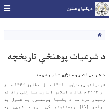
tion
د پکتیا پوهنتون
اصلي
منځپانګه
دانګل
کور
د شرعیات پوهنځي تاریخچه
د شرعیات پوهنځي تاریخچه:
شرعیاتو پوهنځي د
۱۴۰۱ هـ ل مطابق ۱۴۴۳ هـ ق
او ۲۰۲۲ م کال د اسلامي امارت بیا ځلې واک ته
رسیدو سره سم د پکتیا پوهنتون په شمول په
اولسو (۱۷) پوهنتونو کې ایجاد شوچې په