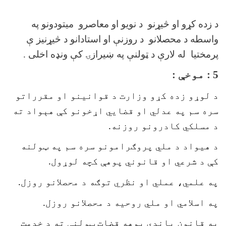
د زده کړو او څیړنو د نویو او معاصرو میتودونو په
واسطه د محصلانو د روزنې او استادانو د څیړنیز ې
پرمختیا له لارې د ټولنې په ښیرازۍ کې ونډه اخلی .
5 : موخې :
د لوړو زده کړو وزارت د قوانينو او مقرراتو
سره سم په عدلي او قضايي اړخونو کې هېواد ته
د مسلکي کادرونو روزنه.
د هيواد د ملي پروګرامونو سره سم په ټولنه
کې د شرعي او قانوني پوهې کچه لوړول.
په علمي، عملي او نظري توګه د محصلانو روزل.
په اسلامي او ملي روحيه د محصلانو روزل.
په قانون باندې پوهه قضات ټولنې ته د خدمت