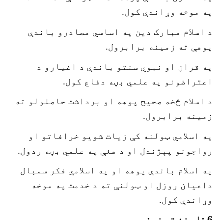
په موخه وړاندې کول.
د اسلام مبارک دين په اساسي مصادرو باندې
پوهې ته زمينه برابرول.
په قران او نبوي سنتو باندې د اغيارو د
اعتراضونو په علمي بڼه دفاع کول.
د اسلام څخه صحيح پوهه او برداشت حاصلولو ته
زمينه برابرول.
په اسلامي ټولنه کې زيات شويو خرافاتو او
رواجونو پېژندل او د هغې په علمي بڼه ردول.
په اسلام باندې پوهه او په اسلامي فکر سمبال
داعيان روزل او ټولنې ته د خدمت په موخه
وړاندې کول.
6 :ارزښتونه: