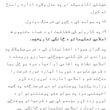
غښتلي اکاډميکه او په عدل ولاړه اداره رامنځ
ته کول.
۸- په ټولنه کې د څېړنې فرهنګ دودول.
۹- په کارونو کې شفافيت او د فساد مخنيوی
د
اسلامي تعلیماتو د څانګې تاریخچه.
په ګران هیواد افغانستان کې د غربی ښکیلاک په
وړاندې تر شل کلنې سپیڅلې مبارزې وروسته د
اسلامي نظام په اقامې او احیاء سره یو ځل بیا
د شرعي علومو د غوړیدا لپاره غوره فرصت را
منځته شو ، اسلامي امارت د لوړو زده کړو
وزارت پکتیا پوهنتون له دې فرصت څخه په ګټه
اخیستنې سره په ټولو هغو پوهنتنونو او د
لوړو زده کړو مؤسسو کې چې د شرعیاتو پوهنځي
يې درلودل د اسلامي تعلیماتوو څانګې يې