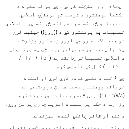
ایجاد او رامنځته کړلې، چې یو له هغو د د
پکتیا پوهنتون د شرعیاتو پوهنځي اسلامي
تعلیماتو څانګه هم ده، لکه څرنګه چي
د اسلامي
تعلیمات په پوهنتون کي د ((روح)) حيثيت لري.
نو همدا لامله وو چې لوړو زده کړو وزارت د
پکتیا پوهنتون شرعیاتو پوهنځي په چوکاټ کې
د اسلامي تعلیماتو څانګه په ( ۱۵ / ۱۲ /
۱۴۰۱ ) کال کې تأسیس کړه.
چې
۶
تنه د علمي کادر غړي لري او استاد
نوماند پوهنیار محمد صادق درویش یې له
(۸
/۸/
۱۴۰۲
)
نېتې څخه، رسما د لوړو زده کړو
وزارت د حکم پر بنسټ د امريت چارې پر مخ وړي.
د فقه او قانو څانګي لنده پېژندنه :
د پکتیا پوهنتون د شرعیاتو پوهنځي د فقه او