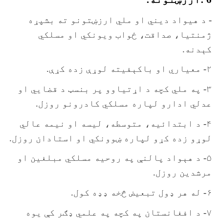
- د هيواد ديني او ملي ارزښتونو ته بشپړه
ژمنتيا، صداقت، ځواب ويونکي او مسلکي
کېدنه.
۲- معياري او باکېفيته لوړې زده کړې.
۳- په ملي کچه د اړتياوو پر بنسټ د قضايي او
عدلي ادارو لپاره مسلکي کادرونو روزل.
۴- د ابتدائيه، متوسطه، ليسه او نيمه عالي
لوړو زده کړو لپاره ښوونکي او استادان روزل.
۵- د هېواد پالنې په روحيه مسلکي مبلغين او
مرشدين روزل.
۶- له هر ډول تبعيض څخه ډډه کول.
۷- د افغانستان په کچه په علمي ډګر کې يوه