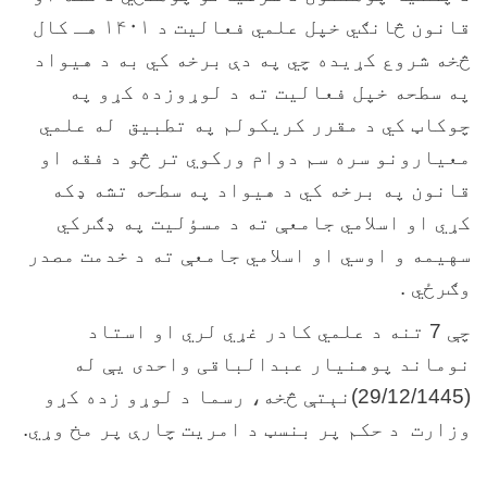
قانون څانګي خپل علمي فعالیت د ۱۴۰۱ هـ کال
څخه شروع کړیده چي په دې برخه کي به د هیواد
په سطحه خپل فعالیت ته د لوړوزده کړو په
چوکاټ کي د مقرر کریکولم په تطبیق له علمي
معیارونو سره سم دوام ورکوي تر څو د فقه او
قانون په برخه کي د هیواد په سطحه تشه ډکه
کړي او اسلامي جامعې ته د مسؤلیت په ډګرکي
سهیمه و اوسي او اسلامي جامعې ته د خدمت مصدر
وګرځي .
چې 7 تنه د علمي کادر غړي لري او استاد
نوماند پوهنیار عبدالباقی واحدی یې له
(29/12/1445)نېتې څخه، رسما د لوړو زده کړو
وزارت د حکم پر بنسټ د امريت چارې پر مخ وړي.