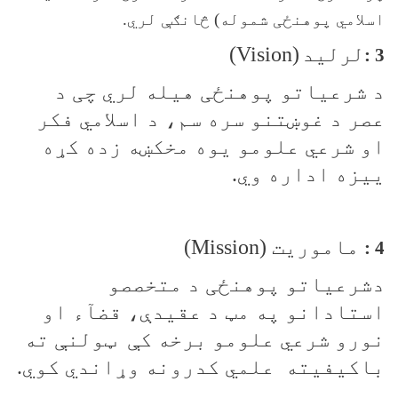
اسلامي پوهنځی شموله) څانګې لري.
لرلید
(Vision)
3 :
د شرعیاتو پوهنځی هیله لري چی د
عصر د غوښتنو سره سم، د اسلامي فکر
او شرعي علومو يوه مخکښه زده کړه
ییزه اداره وي.
ماموریت (
Mission
)
4 :
دشرعیاتو پوهنځی د متخصصو
استادانو په مټ د عقیدې، قضآء او
نورو شرعي علومو برخه کې ټولنې ته
باکیفیته علمي کدرونه وړاندي کوي.