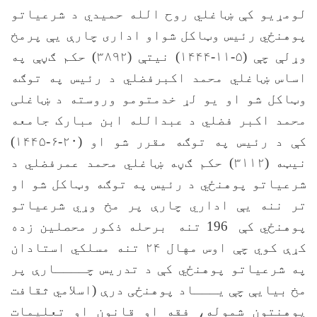
لومړیو کې ښاغلي روح الله حمیدي د شرعیاتو
پوهنځي رئيس وټاکل شواو اداری چارې یې پرمخ
وړلې چې (۵-۱۱-۱۴۴۴) نیتې (۳۸۹۲) حکم ګڼې په
اساس ښاغلي محمد اکبرفضلي د رئیس په توګه
وټاکل شو او یو لړ خدمتومو وروسته د ښاغلی
محمد اکبر فضلي د عبدالله ابن مبارک جامعه
کې د رئیس په توګه مقرر شو او (۲۰-۶-۱۴۴۵)
نیټه (۳۱۱۲) حکم ګڼه ښاغلي محمد عمرفضلي د
شرعیاتو پوهنځي د رئیس په توګه وټاکل شو او
تر ننه یې اداري چارې پر مخ وړي شرعیاتو
پوهنځي کې 196 تنه برحله ذکور محصلین زده
کړې کوي چې اوس مهال ۲۴ تنه مسلکي استادان
په شرعیاتو پوهنځي کې د تدریس چــــارې پر
مخ بیایې چې یـــاد پوهنځی درې (اسلامي ثقافت
پوهنتون شموله، فقه او قانون او تعلیمات