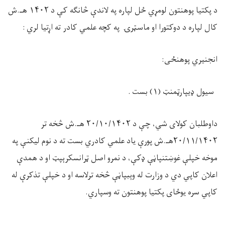
د پکتیا پوهنتون لومړي ځل لپاره په لاندې څانګه کې د
۱۴۰۲
هـ.ش
کال لپاره د دوکتورا او ماسټرۍ په کچه علمي کادر ته اړتیا لري
:
انجنیري پوهنځی
:
سیول ډيپارټمنټ (
۱)
بست
.
داوطلبان کولای شي، چې د
۲۰/۱۰/۱۴۰۲
هـ.ش څخه تر
۲۰/۱۱/۱۴۰۲
هـ.ش پورې یاد علمي کادري بست ته د نوم لیکنې په
موخه خپلې غوښتنپاڼې ډکې، د نمرو اصل ټرانسکرېپټ او د همدې
اعلان کاپي دي د وزارت له وېبپاڼې څخه ترلاسه او د خپلې تذکرې له
کاپي سره یوځای پکتیا پوهنتون ته وسپاري
.