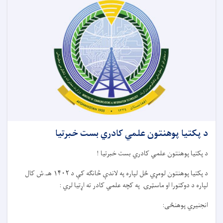
د پکتیا پوهنتون علمي کادري بست خبرتیا
د پکتیا پوهنتون علمي کادري بست خبرتیا
!
د پکتیا پوهنتون لومړي ځل لپاره په لاندې څانګه کې د
۱۴۰۲
هـ.ش کال
لپاره د دوکتورا او ماسټرۍ په کچه علمي کادر ته اړتیا لري
:
انجنیري پوهنځی
: