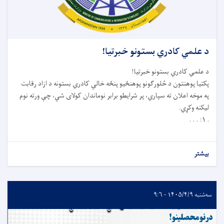
د علمي کادري بستونو خبرتیا!
د علمي کادري بستونو خبرتیا
!
پکتیا پوهنتون د څلورګونو پوهنځیو پنځه خالي کادري بستونه د ازاد رقابت
په موخه اعلان ته سپاري، پر شرایطو برابر نوماندان کولای شي، چې ورته نوم
لیکنه وکړي
.
۱: . . .
.
بیشتر
سه‌شنبه ۱۴۰۵/۴/۹ - ۹:۶