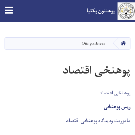
پوهنتون پکتیا
Skip
to
main
صفحه اصلی
Our partners
content
پوهنځی اقتصاد
پوهنځی اقتصاد
ريس پوهنځی
ماموريت ودیدگاه پوهنځی اقتصاد