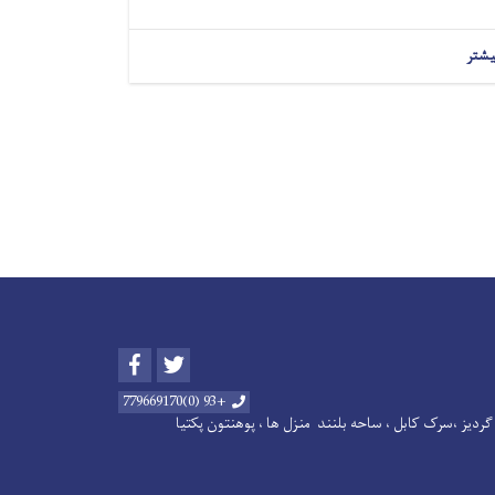
یشتر
Facebook
Twitter
+93 (0)779669170
ردیز ،سرک کابل ، ساحه بلنند منزل ها ، پوهنتون پکتیا