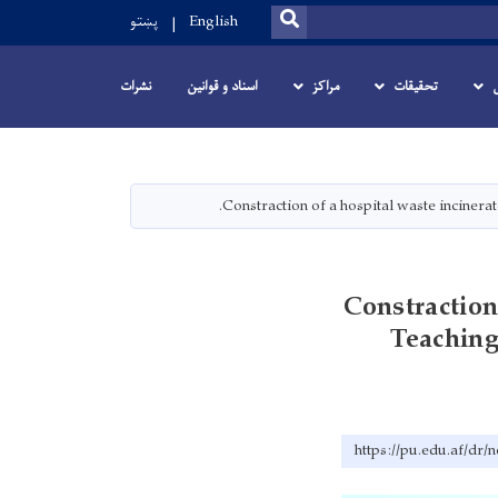
SEARCH
پښتو
English
تحقیقات
مراکز
اسناد و قوانین
نشرات
Constraction of a hospital waste incinera
Constraction
Teaching
https://pu.edu.af/dr/