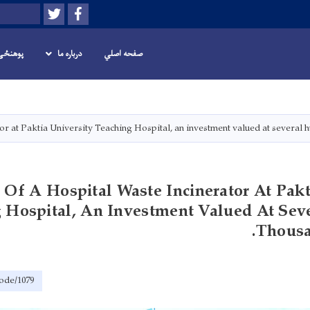
Twitter
Facebook
Search
صفحه اصلي
درباره ما
پوهنځی
Skip
to
main
tor at Paktia University Teaching Hospital, an investment valued at several
content
 Of A Hospital Waste Incinerator At Pakt
 Hospital, An Investment Valued At Sev
Thousa
node/1079