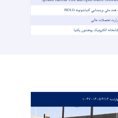
Spoken Tutorial ‌ Free and Open Source Softwar
د هند ملي بریښنایي کتبابتونونه (NDL
زارت تحصلات عالی
تابخانه الکترونیک پوهنتون پکتیا
به ۱۴۰۵/۳/۱۳ - ۱۰:۴۷