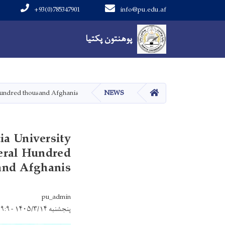
+93(0)785347901
info@pu.edu.af
Main navigation
پوهنتون پکتیا
پوهنتون پکتیا
صفحه اصلی
 hundred thousand Afghanis.
NEWS
ia University
eral Hundred
nd Afghanis.
pu_admin
پنجشنبه ۱۴۰۵/۳/۱۴ - ۹:۹