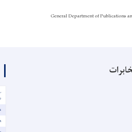
General Department of Publications a
خابرات
,
e
s
n