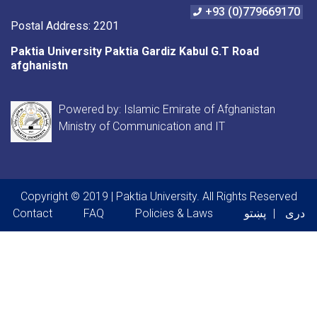
+93 (0)779669170
Postal Address: 2201
Paktia University Paktia Gardiz Kabul G.T Road
afghanistn
Powered by: Islamic Emirate of Afghanistan
Ministry of Communication and IT
Copyright © 2019 | Paktia University. All Rights Reserved
Footer menu
دری
پښتو
Policies & Laws
FAQ
Contact