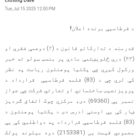
Closing Date
Tue, Jul 15 2025 12:00 PM
د قرطاسيې برنده اعلان!
قدرمنه: د تدارکاتو قانون د (۲) دوهمې فقرې او
(۴۳) درې څلویښتمې مادې پر بنسټ ټولو ته خبر
ورکول کیږي چې پکتیا پوهنتون ریاست په نظر
کې لري چې د (83) قلمه قرطاسیې قرارداد د
پرویزنجیب ساختماني او تجارتي شرکت چې جواز
نمبر یې (69360) دی، مرکزي چوک اتفاق ګردیز
ښار کې یې اوسنې ادرس دی د پکتیا پوهنتون د
(83) قلمه قرطاسیې قرارداد په دواطلبي کې یې
مجموعي قیمت یی (2153381) دوه میلونه یولک