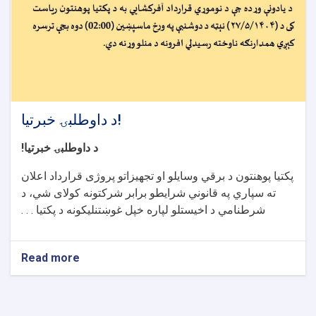
د داوطلبۍ خبرتیا!
د داوطلبۍ خبرتیا
!
پکتیا پوهنتون د برقي وسايلو او تجهیزاتو پروژی قرارداد اعلان
ته سپاري په قانوني شرايطو برابر شركتونه کولای شي، د
شرطنامي د اخیستلو لپاره خپل غوښتنلیکونه د پکتیا . . .
Read more
about
د
داوطلبۍ
خبرتیا!