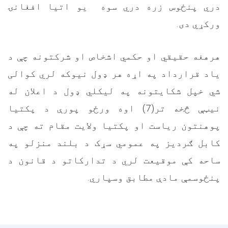
دري پنځوس زره دري سوه یو اتیا افغانۍ
ورکړي دی.
هرهغه حقیقي او حکمي اشخاص او شرکتونه چې د
یاد قرارداد په اړه هر ډول نیوکه لري کوالی
شي خپل شکایتونه په لیکلي ډول د اعلان له
نيټې څخه تر(7) اوه ورځو پورې د پکتیا
پوهنتون ریاست او پکتیا ولایت مقام ته چې د
کابل ګردیز په عمومي سړک د بلند منزلو په
ساحه کې موقیعت لري د تدارکاتو د قانون د
پنځوسمې مادې مطابق وسپاري.