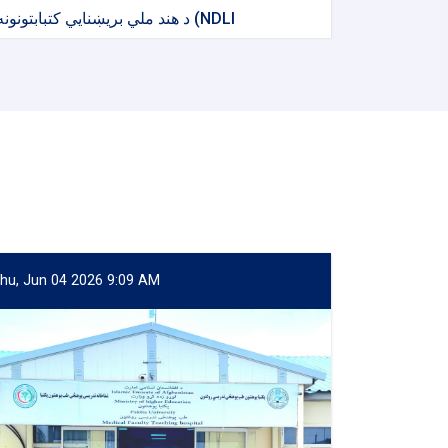
د هند ملي بریښنایي کتبابتونونه (NDLI
hu, Jun 04 2026 9:09 AM