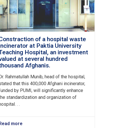
Constraction of a hospital waste
incinerator at Paktia University
Teaching Hospital, an investment
valued at several hundred
thousand Afghanis.
Dr. Rahmatullah Munib, head of the hospital,
stated that this 400,000 Afghani incinerator,
funded by PUMI, will significantly enhance
the standardization and organization of
hospital. . .
Read more
about