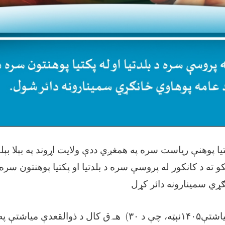
تیا پوهنې ریاست سره په همغږي ددې ولایت اړوند په بېلا بېل
 ته د کانکور له پروسې سره د بلدتیا او پکتیا پوهنتون سره
ګړي سمینارونه دائر کړل
هـ.ق کال د ذوالقعدې میاشتې  (
۳۰)
نېټه، چې د
۱۴۰۵
یاشتې