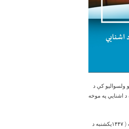
و ولسوالیو کې د
 د اشنایي په موخه
یکشنبه د
۱۴۴۷
په