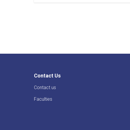
Minister
of
Higher
Education
Visits
Ongoing
Construction
Projects
at
Paktia
University.
Contact Us
Contact us
Faculties