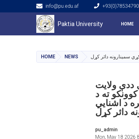
info@pu.edu.af
+93(0)7853479
Main navigation
Paktia University
HOME
HOME
NEWS
نګړي سمینارونه دائر کړل
 ددې ولایت
کوونکو ته د
ره د اشنایي
ه دائر کړل
pu_admin
Mon, May 18 2026 