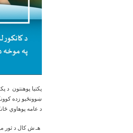
پکتیا پوهنتون د پک
ښوونځیو زده کوونکو
د عامه پوهاوي ځان
هـ.ش کال د ثور م