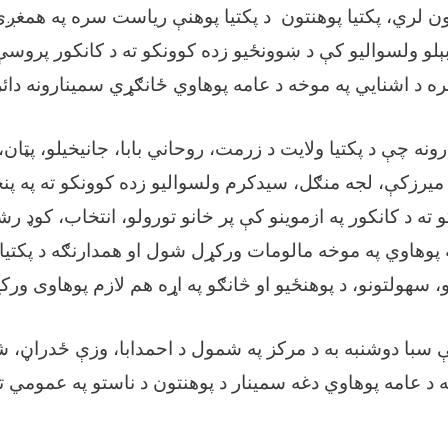
لري، پکتیا پوهنتون د پکتیا پوهنې ریاست سره په همغږ
 بېلو ولسوالیو کې د ښوونځیو زده کوونکو ته د کانکور پروسې 
ره د اشنایي په موخه د عامه پوهاوي ځانګړي سمینارونه دائ
نه چې د پکتیا ولایت د زرمت، روحاني بابا، جانیخیلو، پټان،
میرزکې، لجه منګل، سیدکرم ولسوالیو زده کوونکو ته په پنځ
ته د کانکور په ازموینو کې پر خانو تورولو، انتخاب، کوډ رش
 پوهاوي په موخه مالومات ورکړل شول او همدارنګه د پکتیا
و، سهولتونو، د پوهنځیو او څانګو په اړه هم لازم پوهاوی ور
ې سبا دوشنبه به د مرکز په شمول د احمدابا، وزې ځدراڼ، 
 د عامه پوهاوي دغه سمینار د پوهنتون د ناستو په عمومي ت