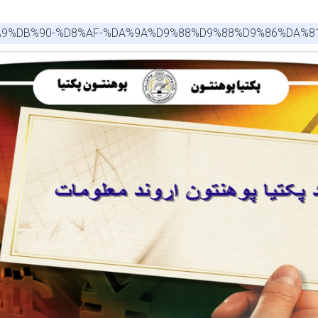
%A9%DB%90-%D8%AF-%DA%9A%D9%88%D9%88%D9%86%DA%8