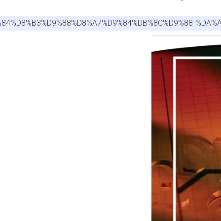
D9%84%D8%B3%D9%88%D8%A7%D9%84%DB%8C%D9%88-%DA