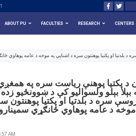
Facebook
Twitte
Search
01
ABOUT PU
FACULTIES
RESEARCH
CENTERS
Skip
to
main
ره د بلدتیا او پکتیا پوهنتون سره د اشنایي په موخه د عامه پوهاوي ځا
content
ون د پکتیا پوهنې ریاست سره په همغږي
 بېلا بېلو ولسوالیو کې د ښوونځیو زده 
روسې سره د بلدتیا او پکتیا پوهنتون س
موخه د عامه پوهاوي ځانګړي سمینارون
8:57 AM