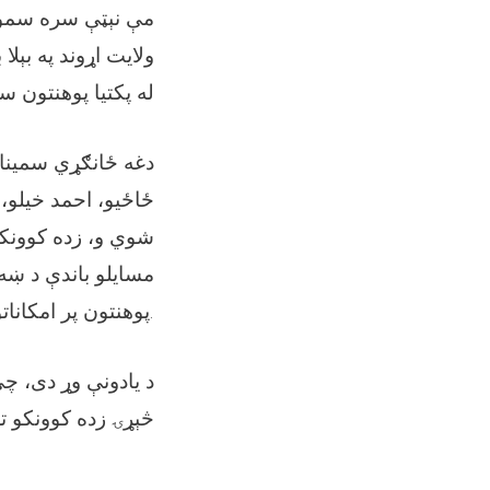
مې نېټې سره سمون 
ولایت اړوند په بېلا
له پکتیا پوهنتون س
دغه ځانګړي سمینارو
ځاځیو، احمد خیلو، 
شوي و، زده کوونکو 
مسایلو باندې د ښه
پوهنتون پر امکانات
.
د یادونې وړ دی، چ
څېړۍ زده کوونکو ته