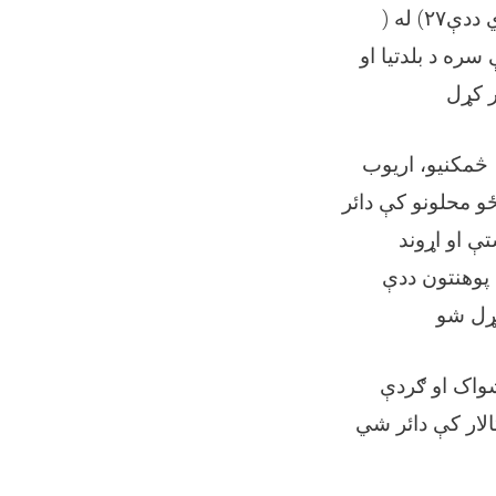
له (
۲۷)
ي ددې
سره د بلدتیا او
ر کړل
 څمکنیو، اریوب
و محلونو کې دائر
تې او اړوند
 پوهنتون ددې
کړل شو
شواک او ګردې
الار کې دائر شي