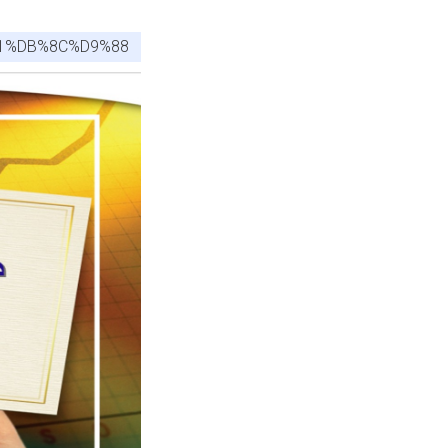
1%DB%8C%D9%88