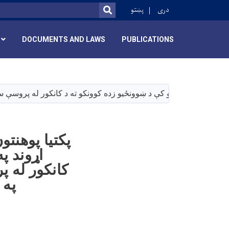
r
دری
پښتو
SEARCH
DOCUMENTS AND LAWS
PUBLICATIONS
 بېلا بېلو ولسوالیو کې د ښوونځیو زده کوونکو ته د کانکور له پروسې س
پکتیا پوهنت
اړوند په
کانکور له پ
په 