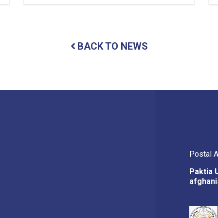
the
remaining
construction
work
of
BACK TO NEWS
six-
story
dormitory
building
begun
at
Paktia
University.
Postal 
Paktia 
afghani