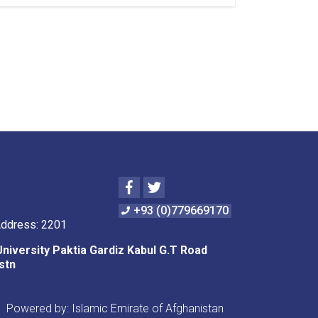
Constraction
of
a
hospital
waste
incinerator
at
Paktia
University
Teaching
Hospital,
an
investment
Facebook
Twitter
valued
at
+93 (0)779669170
several
Address: 2201
hundred
thousand
University Paktia Gardiz Kabul G.T Road
Afghanis.
stn
Powered by: Islamic Emirate of Afghanistan