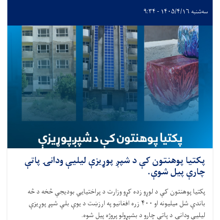
سه‌شنبه ۱۴۰۵/۴/۱۶ - ۹:۳۴
پکتیا پوهنتون کې د شپږ پوړیزې لیلیې ودانۍ پاتې
چارې پیل شوې.
پکتیا پوهنتون کې د لوړو زده کړو وزارت د پراختیایي بودیجې څخه د څه
باندې شل میلیونه او
۴۰۰
زره افغانیو په ارزښت د یوې بلې شپږ پوړیزې
لیلیې ودانۍ د پاتې چارو د بشپړولو پروژه پیل شوه
.