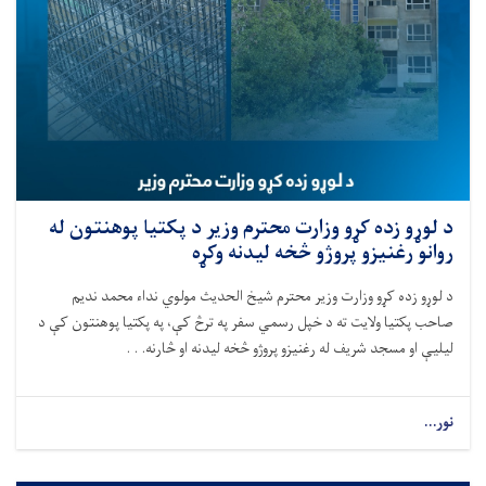
د لوړو زده کړو وزارت محترم وزیر د پکتیا پوهنتون له
روانو رغنیزو پروژو څخه لیدنه وکړه
د لوړو زده کړو وزارت وزیر محترم شیخ الحدیث مولوي نداء محمد ندیم
صاحب پکتیا ولایت ته د خپل رسمي سفر په ترڅ کې، په پکتیا پوهنتون کې د
لیلیې او مسجد شریف له رغنیزو پروژو څخه لیدنه او څارنه. . .
نور...