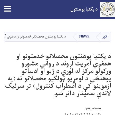
د پکتیا پوهنتون
اصلي
منځپانګه
دانګل
کور
NEWS
د پکتیا پوهنتون محصلانو خدمتونو او همغږي آمریت ا
د پکتیا پوهنتون محصلانو خدمتونو او
همغږي آمریت اړوند د رواني مشورو
ورکولو مرکز له لوري د ژبو او ادبیاتو
پوهنځي د لومړیو ټولګیو محصلانو ته (په
ازموینو کې د اضطراب کنترول) تر سرلیک
لاندې سمینار دائر شو.
pu_admin
یکشنبه ۱۴۰۴/۸/۱۸ - ۱۰:۸