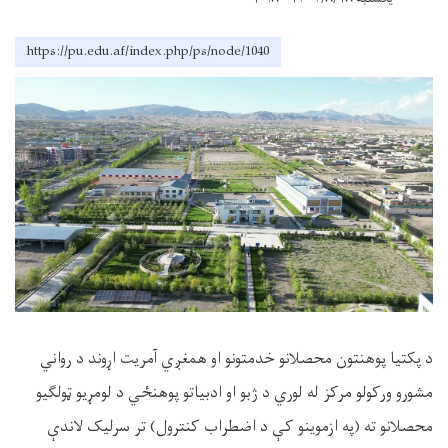
https://pu.edu.af/index.php/ps/node/1040
د پکتیا پوهنتون محصلانو خدمتونو او همغږي آمریت اړوند د رواني
مشورو ورکولو مرکز له لوري د ژبو او ادبیاتو پوهنځي د لومړیو ټولګیو
محصلانو ته (په ازموینو کې د اضطراب کنترول) تر سرلیک لاندې