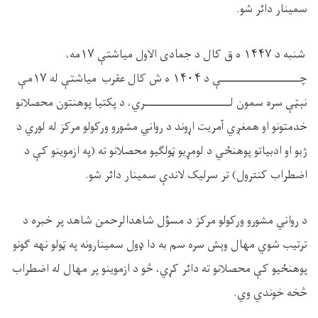
سمینار دائر شو
.
شنبه د
۱۴۴۷
ه ق کال د جمادی الاول میاشتې
۱۷
مه،
چــــــــــــــــــــــې د
۱۴۰۴
ه ش کال عقرب میاشتې له
۱۷
مې
نېټې سره سمون لــــــــــــــــــــــــري، د پکتیا پوهنتون محصلانو
خدمتونو او همغږي آمریت اړوند د رواني مشورو ورکولو مرکز له لوري د
ژبو او ادبیاتو پوهنځي د لومړیو ټولګیو محصلانو ته (په ازموینو کې د
اضطراب کنترول) تر سرلیک لاندې سمینار دائر شو
.
د رواني مشورو ورکولو مرکز د مسؤل شاهدالرحمن شاهد پر خبره د
ترتیب شوي مهال وېش سره سم به دا ډول سمینارونه په ټولو نهه ګونو
پوهنځيو کې محصلانو ته دائر کړي، څو د ازموینو پر مهال له اضطراب
څخه خوندي وي
.