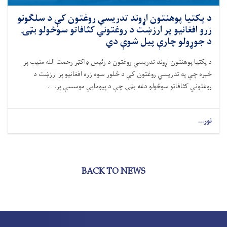
د پکتیا پوهنتون اړوند تدریسي روغتون کې د سلګونو
زرو افغانیو پر ارزښت د روغتوني کثافاتو سوځولو بټۍ
د جوړولو چارې پیل شوې دي
د پکتیا پوهنتون اړوند تدریسي روغتون د رئیس ډاکټر رحمت الله منیب پر
خبره چې په تدریسي روغتون کې د څلور سوه زره افغانیو پر ارزښت د
روغتوني کثافاتو سوځولو دغه بټۍ چې د پیومايي موسسې پر. . .
نور...
BACK TO NEWS