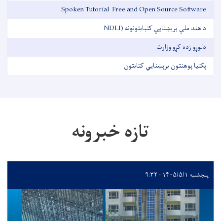
Spoken Tutorial ‌ Free and Open Source Software
د هند ملي بریښنایي کتبابتونونه (NDLI
دلوړو زده کړو وزارت
پکتیا پوهنتون برېښنايي کتابتون
تازه خبرونه
پنجشنبه ۱۴۰۵/۵/۱ - ۹:۳۲