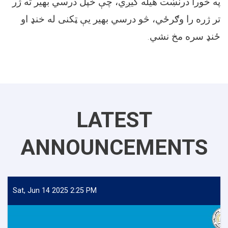
په خورا درنښت هیله کیږي، چې خپل درسي بهیر ته ژر
تر ژره را وګرځي، څو درسي بهیر یې ټکنی له خنډ او
ځنډ سره مخ نشي.
LATEST
ANNOUNCEMENTS
Sat, Jun 14 2025 2:25 PM