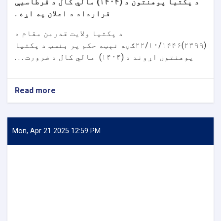
د پکتیا پوهنتون د (۱۴۰۴) مالي کال د قرطاسیې
قرارداد د اعلان په اړه .
د پکتیا ولایت قدرمن مقام د
(۲۳۹۹)۲۲/۱۰/۱۴۴۶ګڼه نېټه حکم پر بنسټ د پکتیا
پوهنتون اړوند د (۱۴۰۴) مالي کال د ضرورت . . .
Read more
about
د
پکتیا
پوهنتون
د
Mon, Apr 21 2025 12:59 PM
(۱۴۰۴)
مالي
کال
د
قرطاسیې
قرارداد
د
اعلان
په