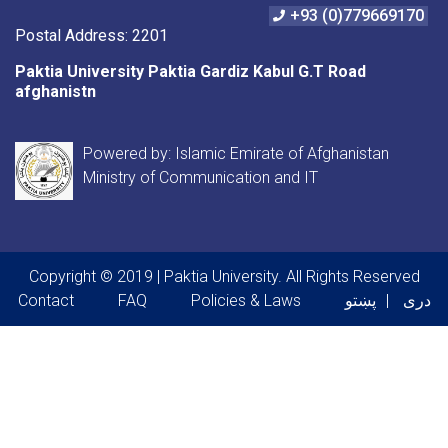
+93 (0)779669170
Postal Address: 2201
Paktia University Paktia Gardiz Kabul G.T Road
afghanistn
Powered by: Islamic Emirate of Afghanistan
Ministry of Communication and IT
Copyright © 2019 | Paktia University. All Rights Reserved
Footer menu
دری
پښتو
Policies & Laws
FAQ
Contact