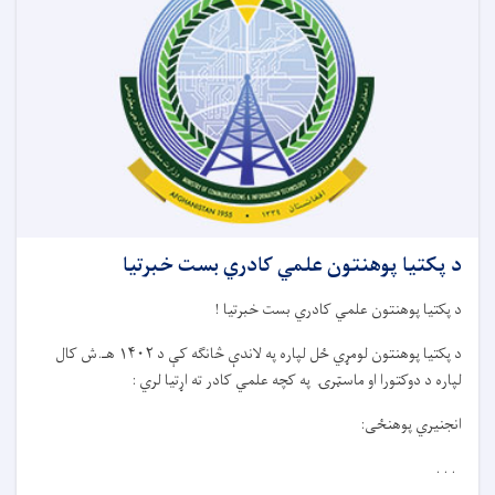
د پکتیا پوهنتون علمي کادري بست خبرتیا
د پکتیا پوهنتون علمي کادري بست خبرتیا
!
د پکتیا پوهنتون لومړي ځل لپاره په لاندې څانګه کې د
۱۴۰۲
هـ.ش کال
لپاره د دوکتورا او ماسټرۍ په کچه علمي کادر ته اړتیا لري
:
انجنیري پوهنځی
:
. . .