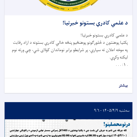
د علمي کادري بستونو خبرتیا!
د علمي کادري بستونو خبرتیا
!
پکتیا پوهنتون د څلورګونو پوهنځیو پنځه خالي کادري بستونه د ازاد رقابت
په موخه اعلان ته سپاري، پر شرایطو برابر نوماندان کولای شي، چې ورته نوم
لیکنه وکړي
.
۱: . . .
.
بیشتر
سه‌شنبه ۱۴۰۵/۴/۹ - ۹:۶