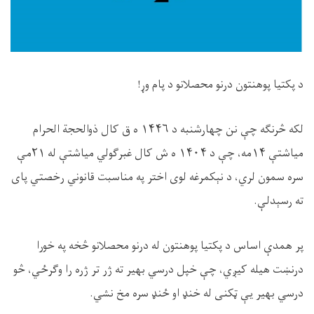
د پکتیا پوهنتون درنو محصلانو د پام وړ!
لکه څرنګه چې نن چهارشنبه د ۱۴۴۶ ه ق کال ذوالحجة الحرام
میاشتې ۱۴مه، چې د ۱۴۰۴ ه ش کال غبرګولي میاشتې له ۲۱مې
سره سمون لري، د نېکمرغه لوی اختر په مناسبت قانوني رخصتي پای
ته رسېدلې.
پر همدې اساس د پکتیا پوهنتون له درنو محصلانو څخه په خورا
درنښت هیله کیږي، چې خپل درسي بهیر ته ژر تر ژره را وګرځي، څو
درسي بهیر یې ټکنی له خنډ او ځنډ سره مخ نشي.