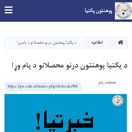
tion
پوهنتون پکتیا
Skip
to
main
صفحه اصلی
اطلاعیه
د پکتیا پوهنتون درنو محصلانو د پام وړ!
content
د پکتیا پوهنتون درنو محصلانو د پام وړ!
pu_admin
https://pu.edu.af/index.php/dr/node/956